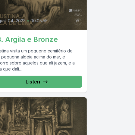
0
ust 04, 2023
•
00:05:55
. Argila e Bronze
stina visita um pequeno cemitério de
 pequena aldeia acima do mar, e
corre sobre aqueles que ali jazem, e a
a que dali...
Listen