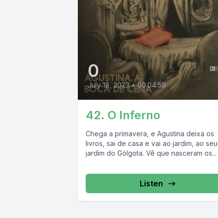
0
July 18, 2023
•
00:04:59
42. O Inferno
Chega a primavera, e Agustina deixa os
livros, sai de casa e vai ao jardim, ao seu
jardim do Gólgota. Vê que nasceram os...
Listen