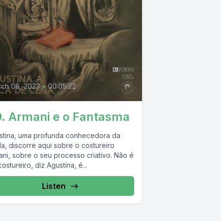
0
ch 08, 2023
•
00:05:22
. Armani e o Fantasma
stina, uma profunda conhecedora da
a, discorre aqui sobre o costureiro
ani, sobre o seu processo criativo. Não é
ostureiro, diz Agustina, é...
Listen