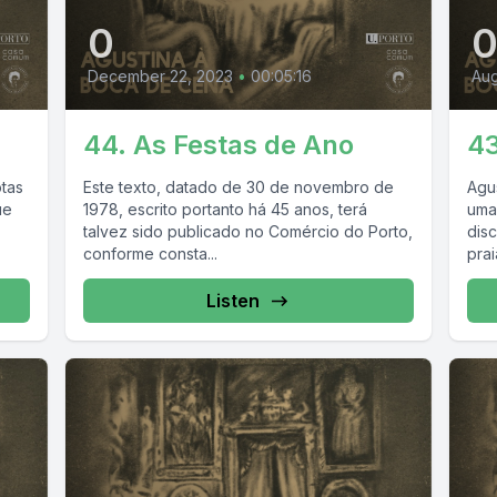
0
December 22, 2023
•
00:05:16
Aug
44. As Festas de Ano
43
tas
Este texto, datado de 30 de novembro de
Agu
ue
1978, escrito portanto há 45 anos, terá
uma
talvez sido publicado no Comércio do Porto,
dis
conforme consta...
prai
Listen