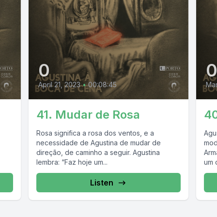
0
April 21, 2023
•
00:08:45
Mar
41. Mudar de Rosa
40
Rosa significa a rosa dos ventos, e a
Agu
necessidade de Agustina de mudar de
mod
direção, de caminho a seguir. Agustina
Arm
lembra: “Faz hoje um...
um c
Listen