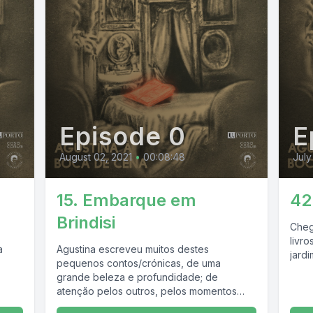
Episode 0
E
August 02, 2021
•
00:08:48
July
15. Embarque em
42
Brindisi
Cheg
livro
a
Agustina escreveu muitos destes
jard
pequenos contos/crónicas, de uma
grande beleza e profundidade; de
atenção pelos outros, pelos momentos
breves das suas vidas, que ela...