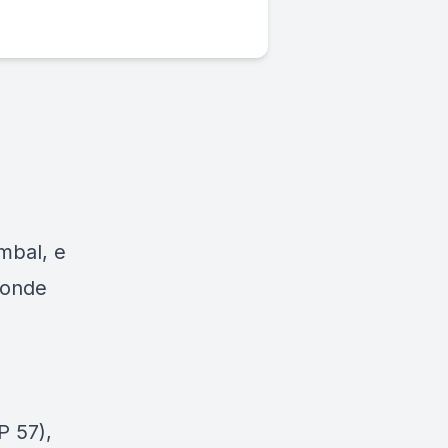
mbal, e
 onde
P 57),