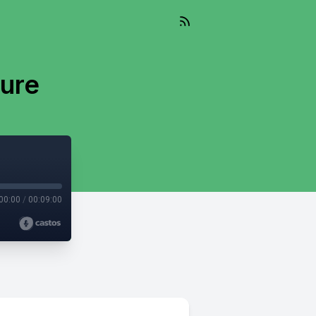
ure
00:00
/
00:09:00