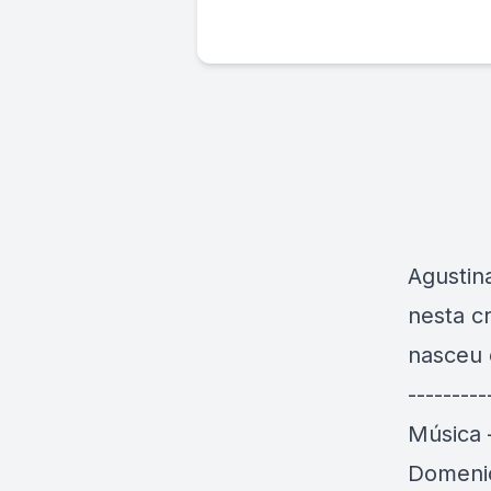
Agustin
nesta c
nasceu 
---------
Música 
Domenic