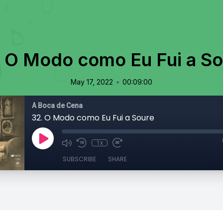
 O Modo como Eu Fui a So
•
May 17, 2022
00:09:00
À Boca de Cena
32. O Modo como Eu Fui a Soure
1x
SUBSCRIBE
SHARE