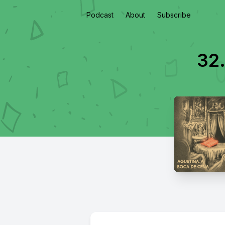
Podcast
About
Subscribe
32.