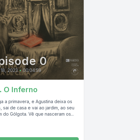
pisode 0
 18, 2023
•
00:04:59
. O Inferno
a a primavera, e Agustina deixa os
s, sai de casa e vai ao jardim, ao seu
im do Gólgota. Vê que nasceram os...