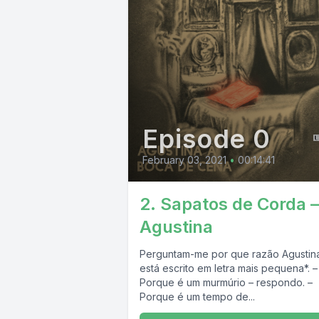
Episode 0
February 03, 2021
•
00:14:41
2. Sapatos de Corda –
Agustina
Perguntam-me por que razão Agustin
está escrito em letra mais pequena*. –
Porque é um murmúrio – respondo. –
Porque é um tempo de...