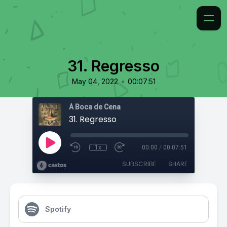
31. Regresso
•
May 04, 2022
00:07:51
À Boca de Cena
31. Regresso
1x
00:00
/
00:07:51
SUBSCRIBE
SHARE
Spotify