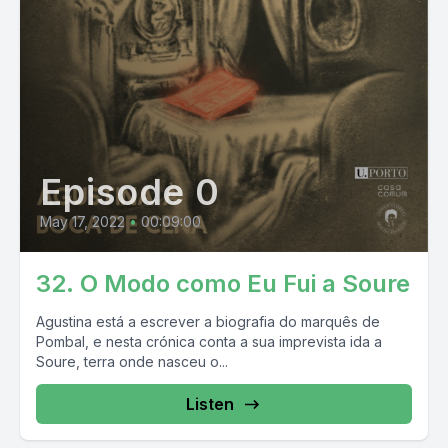
Episode 0
May 17, 2022
•
00:09:00
32. O Modo como Eu Fui a Soure
Agustina está a escrever a biografia do marquês de
Pombal, e nesta crónica conta a sua imprevista ida a
Soure, terra onde nasceu o...
Listen