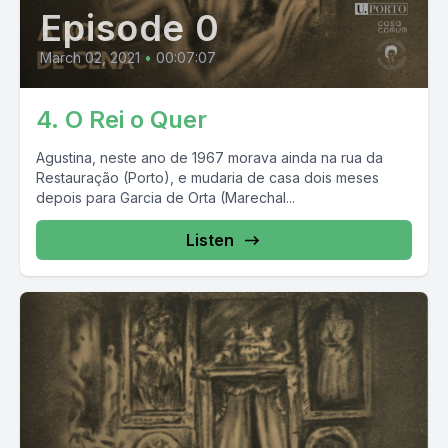
Episode 0
March 02, 2021
•
00:07:07
4. O Rei o Quer
Agustina, neste ano de 1967 morava ainda na rua da
Restauração (Porto), e mudaria de casa dois meses
depois para Garcia de Orta (Marechal...
Listen