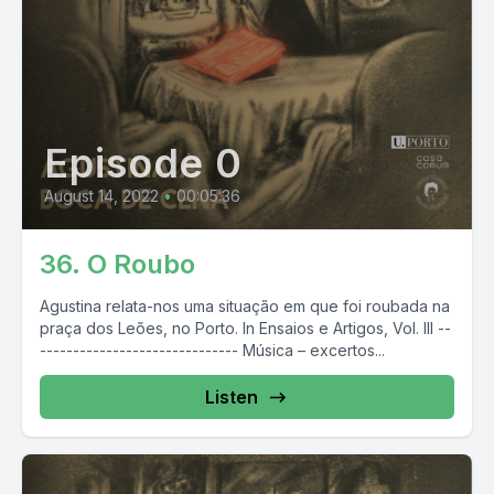
Episode 0
August 14, 2022
•
00:05:36
36. O Roubo
Agustina relata-nos uma situação em que foi roubada na
praça dos Leões, no Porto. In Ensaios e Artigos, Vol. III --
------------------------------ Música – excertos...
Listen