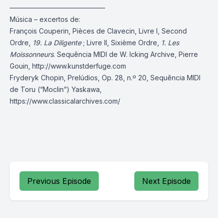
——————————————
Música – excertos de:
François Couperin, Pièces de Clavecin, Livre I, Second
Ordre,
19. La Diligente
; Livre II, Sixième Ordre,
1. Les
Moissonneurs
. Sequência MIDI de W. Icking Archive, Pierre
Gouin,
http://www.kunstderfuge.com
Fryderyk Chopin, Prelúdios, Op. 28, n.º 20, Sequência MIDI
de Toru (“Moclin”) Yaskawa,
https://www.classicalarchives.com/
Previous Episode
Next Episode