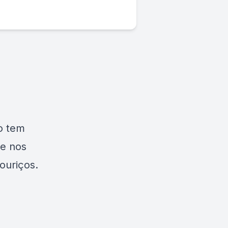
o tem
de nos
ouriços.