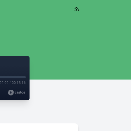
00:00
/
00:13:16