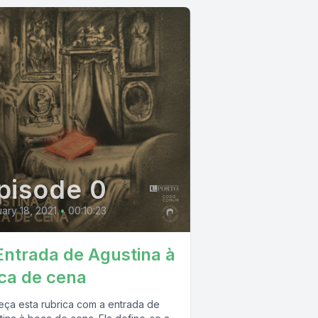
pisode 0
ary 18, 2021
•
00:10:23
 Entrada de Agustina à
ca de cena
ça esta rubrica com a entrada de