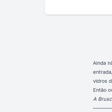
Ainda n
entrada
vidros 
Então 
A Brusc
———