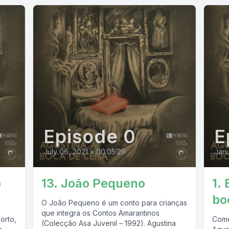
Episode 0
E
July 06, 2021
•
00:05:29
Janu
o
13. João Pequeno
1.
bo
O João Pequeno é um conto para crianças
que integra os Contos Amarantinos
orto,
Come
(Colecção Asa Juvenil – 1992). Agustina