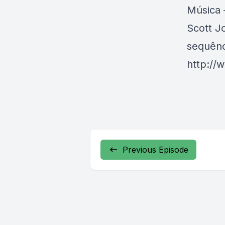
Música 
Scott J
sequênc
http://
Previous Episode