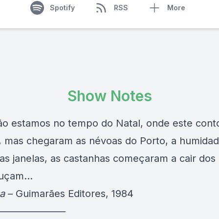
Spotify
RSS
More
Show Notes
ão estamos no tempo do Natal, onde este cont
, mas chegaram as névoas do Porto, a humida
das janelas, as castanhas começaram a cair dos 
ouçam…
a
– Guimarães Editores, 1984
———————–