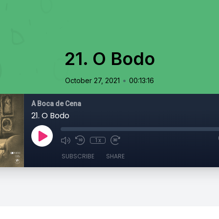
21. O Bodo
•
October 27, 2021
00:13:16
À Boca de Cena
21. O Bodo
1x
SUBSCRIBE
SHARE