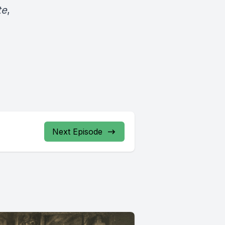
te
,
Next Episode