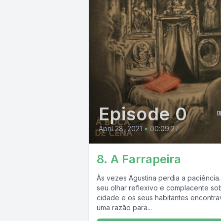
Episode 0
April 28, 2021
•
00:09:27
8. A Farrapeira
Às vezes Agustina perdia a paciência.
seu olhar reflexivo e complacente so
cidade e os seus habitantes encontra
uma razão para...