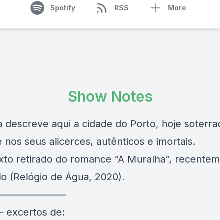
Spotify
RSS
More
Show Notes
a descreve aqui a cidade do Porto, hoje soterr
 nos seus alicerces, autênticos e imortais.
xto retirado do romance “A Muralha”, recente
do (Relógio de Água, 2020).
———————–
– excertos de: