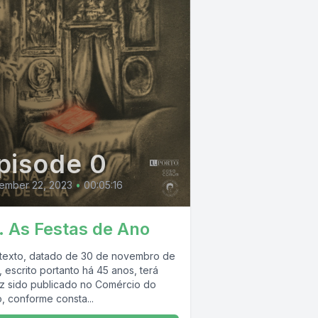
pisode 0
ember 22, 2023
•
00:05:16
. As Festas de Ano
 texto, datado de 30 de novembro de
 escrito portanto há 45 anos, terá
ez sido publicado no Comércio do
, conforme consta...