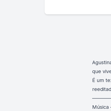
Agustin
que vive
É um te
reedita
———
Música 