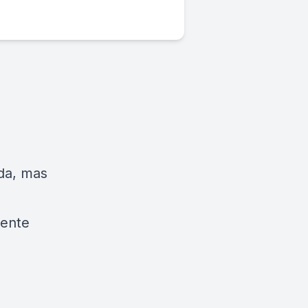
ada, mas
mente