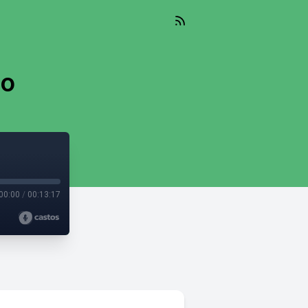
to
00:00
/
00:13:17