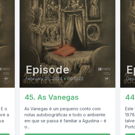
Episode
E
February 05, 2024
•
00:10:22
Dec
45. As Vanegas
44
 E o
As Vanegas é um pequeno conto com
Este
bre a
notas autobiográficas e todo o ambiente
1978,
va
em que se passa é familiar a Agustina – é
talv
o...
Porto