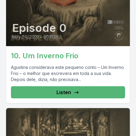
Episode 0
May 24, 2021
•
00:11:26
10. Um Inverno Frio
Agustina considerava este pequeno conto – Um Inverno
Frio – o melhor que escrevera em toda a sua vida.
Depois dele, dizia, não precisava...
Listen