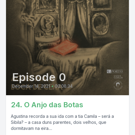
Episode 0
December 14, 2021
•
00:08:34
24. O Anjo das Botas
Agustina recorda a sua ida com a tia Camila – será a
Sibila? – a casa duns parentes, dois velhos, que
dormitavam na eira....