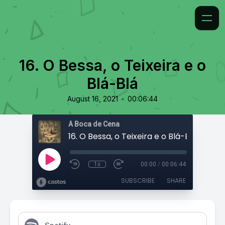
16. O Bessa, o Teixeira e o
Blá-Blá
•
August 16, 2021
00:06:44
À Boca de Cena
16. O Bessa, o Teixeira e o Blá-Blá
1x
00:00
/
00:06:44
SUBSCRIBE
SHARE